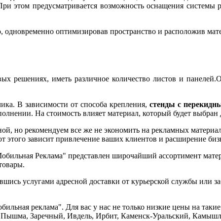
 При этом предусматривается возможность оснащения системы р
о, одновременно оптимизировав пространство и расположив мате
вых решениях, иметь различное количество листов и панелей.
чика. В зависимости от способа крепления,
стенды с перекидн
полнении. На стоимость влияет материал, который будет выбран 
ой, но рекомендуем все же не экономить на рекламных материал
от этого зависит привлечение ваших клиентов и расширение бизн
обильная Реклама" представлен широчайший ассортимент матери
товары.
вшись услугами адресной доставки от курьерской службы или з
ильная реклама". Для вас у нас не только низкие цены на такие
я Пышма, Заречный, Ивдель, Ирбит, Каменск-Уральский, Камышл