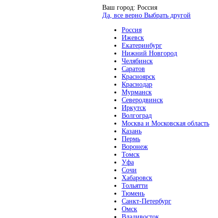
Ваш город:
Россия
Да, все верно
Выбрать другой
Россия
Ижевск
Екатеринбург
Нижний Новгород
Челябинск
Саратов
Красноярск
Краснодар
Мурманск
Северодвинск
Иркутск
Волгоград
Москва и Московская область
Казань
Пермь
Воронеж
Томск
Уфа
Сочи
Хабаровск
Тольятти
Тюмень
Санкт-Петербург
Омск
Владивосток