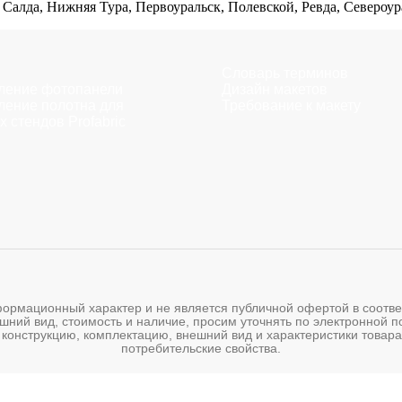
алда, Нижняя Тура, Первоуральск, Полевской, Ревда, Североур
Словарь терминов
ление фотопанели
Дизайн макетов
ление полотна для
Требование к макету
х стендов Profabric
мационный характер и не является публичной офертой в соответс
шний вид, стоимость и наличие, просим уточнять по электронной 
 конструкцию, комплектацию, внешний вид и характеристики товара
потребительские свойства.