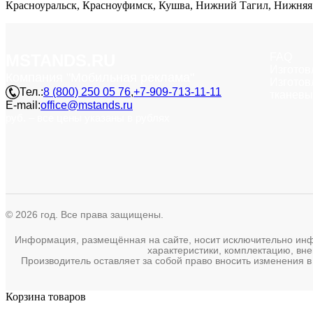
Красноуральск, Красноуфимск, Кушва, Нижний Тагил, Нижняя С
MSTANDS.RU
FAQ
Изготов
Компания "Мобильная реклама"
Изготов
Тел.:
8 (800) 250 05 76
,
+7-909-713-11-11
тканевы
E-mail:
office@mstands.ru
руб. – все цены указаны в рублях
© 2026 год. Все права защищены.
Информация, размещённая на сайте, носит исключительно инфор
характеристики, комплектацию, вне
Производитель оставляет за собой право вносить изменения в
Корзина товаров